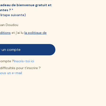
cadeau de bienvenue gratuit et
antes ?
*
 l'étape suivante)
bosan Doudou
ditions
et j'ai lu
la politique de
 compte ?
Inscris-toi ici
ifficultés pour t’inscrire ?
nous un e-mail