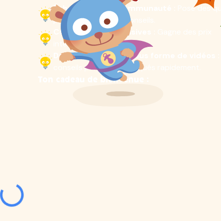
Échange avec la communauté :
Pose des qu
profite de précieux conseils.
Compétitions exclusives :
Gagne des prix
intéressants.
Des astuces de vie sous forme de vidéos :
conseils pratiques expliqués rapidement.
Ton cadeau de bienvenue :