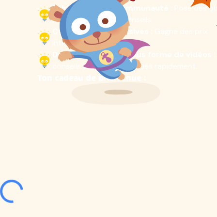
Échange avec la communauté :
Pose des qu
profite de précieux conseils.
Compétitions exclusives :
Gagne des prix
intéressants.
Des astuces de vie sous forme de vidéos :
conseils pratiques expliqués rapidement.
Ton cadeau de bienvenue :