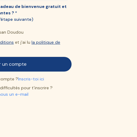
cadeau de bienvenue gratuit et
antes ?
*
 l'étape suivante)
bosan Doudou
ditions
et j'ai lu
la politique de
 compte ?
Inscris-toi ici
ifficultés pour t’inscrire ?
nous un e-mail